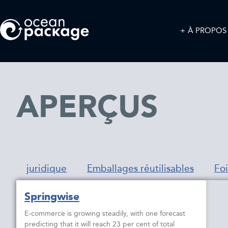
À PROPOS
APERÇUS
juridique
Emballages réutilisables
Foi
Springwise
E-commerce is growing steadily, with one forecast
predicting that it will reach 23 per cent of total