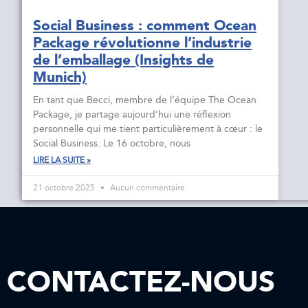
Social Business : comment Ocean
Package révolutionne l’industrie
de l’emballage (Insights de
Munich)
En tant que Becci, membre de l’équipe The Ocean
Package, je partage aujourd’hui une réflexion
personnelle qui me tient particulièrement à cœur : le
Social Business. Le 16 octobre, nous
LIRE LA SUITE »
21 octobre 2025
Aucun commentaire
CONTACTEZ-NOUS