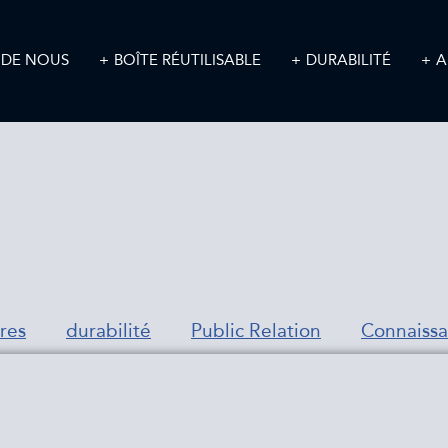
 DE NOUS
BOÎTE RÉUTILISABLE
DURABILITÉ
A
res
durabilité
Public Relation
Connaiss