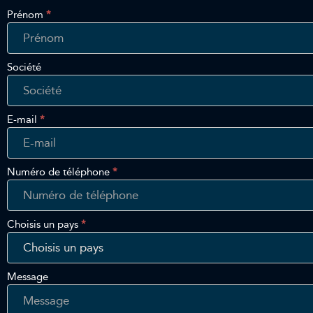
Prénom
*
Get
In
Touch
Société
E-mail
*
Numéro de téléphone
*
Choisis un pays
*
Message