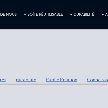
 DE NOUS
BOÎTE RÉUTILISABLE
DURABILITÉ
A
res
durabilité
Public Relation
Connaiss