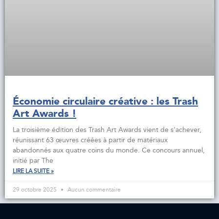
Économie circulaire créative : les Trash
Art Awards !
La troisième édition des Trash Art Awards vient de s’achever,
réunissant 63 œuvres créées à partir de matériaux
abandonnés aux quatre coins du monde. Ce concours annuel,
initié par The
LIRE LA SUITE »
29 octobre 2025
Aucun commentaire