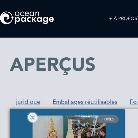
À PROPOS
APERÇUS
juridique
Emballages réutilisables
Foi
FOIRES