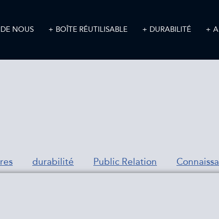
 DE NOUS
BOÎTE RÉUTILISABLE
DURABILITÉ
A
res
durabilité
Public Relation
Connaiss