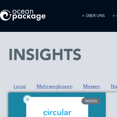
ÜBER UNS
INSIGHTS
Legal
Mehrwegboxen
Messen
Na
WISSEN