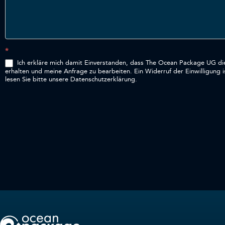
*
Ich erkläre mich damit Einverstanden, dass The Ocean Package UG di
erhalten und meine Anfrage zu bearbeiten. Ein Widerruf der Einwilligung ist jederzeit in schriftlicher Form oder über den Abmeldelink, der in allen Mitteilungen enthalten ist, möglich. Für weitere Informationen
lesen Sie bitte unsere Datenschutzerklärung.