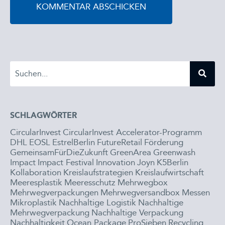
SCHLAGWÖRTER
CircularInvest
CircularInvest Accelerator-Programm
DHL
EOSL
EstrelBerlin
FutureRetail
Förderung
GemeinsamFürDieZukunft
GreenArea
Greenwash
Impact
Impact Festival
Innovation
Joyn
K5Berlin
Kollaboration
Kreislaufstrategien
Kreislaufwirtschaft
Meeresplastik
Meeresschutz
Mehrwegbox
Mehrwegverpackungen
Mehrwegversandbox
Messen
Mikroplastik
Nachhaltige Logistik
Nachhaltige
Mehrwegverpackung
Nachhaltige Verpackung
Nachhaltigkeit
Ocean Package
ProSieben
Recycling